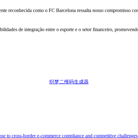
te reconhecida como o FC Barcelona ressalta nosso compromisso com os
lidades de integração entre o esporte e o setor financeiro, promovend
织梦二维码生成器
nse to cross-border e-commerce compliance and competitive challenges