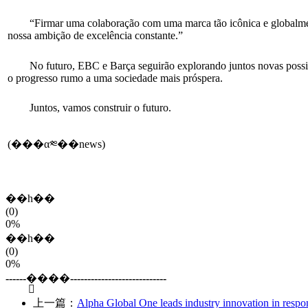
“Firmar uma colaboração com uma marca tão icônica e globalmen
nossa ambição de excelência constante.”
No futuro, EBC e Barça seguirão explorando juntos novas possibi
o progresso rumo a uma sociedade mais próspera.
Juntos, vamos construir o futuro.
(���α༭��news)
��һ��
(0)
0%
��һ��
(0)
0%
------�ָ���----------------------------
上一篇：
Alpha Global One leads industry innovation in respo