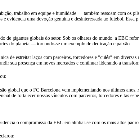
mbição, trabalho em equipe e humildade — também ressoam com os pila
vos e evidencia uma devoção genuína e desinteressada ao futebol. Essa 
o de gigantes globais do setor. Sob os olhares do mundo, a EBC refor
partes do planeta — tornando-se um exemplo de dedicação e paixão.
ica de estreitar laços com parceiros, torcedores e "culés" em diversas 
andir sua presença em novos mercados e continuar liderando a transform
mou:
pansão global que o FC Barcelona vem implementando nos últimos anos.
cial de fortalecer nossos vínculos com parceiros, torcedores e fãs esp
idencia o compromisso da EBC em alinhar-se com os mais altos padrões
clarou: