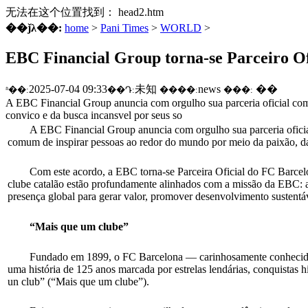
无法在这个位置找到： head2.htm
��ǰλ��:
home
>
Pani Times
>
WORLD
>
EBC Financial Group torna-se Parceiro Of
2025-07-04 09:33
未知
news
��
ʱ��:
��Դ:
����:
���:
A EBC Financial Group anuncia com orgulho sua parceria oficial com
convico e da busca incansvel por seus so
A EBC Financial Group anuncia com orgulho sua parceria oficia
comum de inspirar pessoas ao redor do mundo por meio da paixão, da
Com este acordo, a EBC torna-se Parceira Oficial do FC Barcelon
clube catalão estão profundamente alinhados com a missão da EBC: a
presença global para gerar valor, promover desenvolvimento sustentá
“Mais que um clube”
Fundado em 1899, o FC Barcelona — carinhosamente conhecido 
uma história de 125 anos marcada por estrelas lendárias, conquista
un club” (“Mais que um clube”).