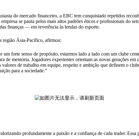
siasta do mercado financeiro, a EBC tem conquistado repetidos reconh
 empresa se pauta pelos mais altos padrões éticos e profissionais do 
das finanças — em reverência às lendas do esporte.
região Ásia-Pacífico, afirmou:
 e um forte senso de propósito, estarmos lado a lado com um clube cent
ura de mentoria. Jogadores experientes orientam as novas gerações em
alores de trabalho em equipe, respeito e ambição que definem o club
uição para a sociedade.”
valorizando profundamente a paixão e a confiança de cada trader. Essa p