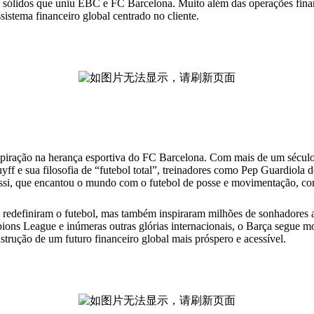
 sólidos que uniu EBC e FC Barcelona. Muito além das operações fina
sistema financeiro global centrado no cliente.
iração na herança esportiva do FC Barcelona. Com mais de um século de
uyff e sua filosofia de “futebol total”, treinadores como Pep Guardiola
si, que encantou o mundo com o futebol de posse e movimentação, com
redefiniram o futebol, mas também inspiraram milhões de sonhadores a
ons League e inúmeras outras glórias internacionais, o Barça segue m
ução de um futuro financeiro global mais próspero e acessível.