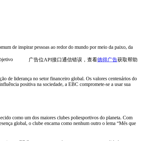
comum de inspirar pessoas ao redor do mundo por meio da paixo, da
bjetivo
广告位API接口通信错误，查看
德得广告
获取帮助
o de liderança no setor financeiro global. Os valores centenários do
influência positiva na sociedade, a EBC compromete-se a usar sua
cido como um dos maiores clubes poliesportivos do planeta. Com
presença global, o clube encarna como nenhum outro o lema “Més que